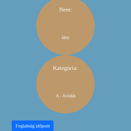
Nem:
lány
Kategória:
A - óvódás
Foglaltság időpont