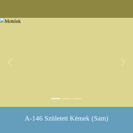
Previous
Next
A-146 Született Kémek (Sam)