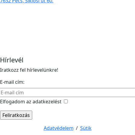
7632 Pécs, Siklósi út 60.
Hírlevél
Iratkozz fel hírlevelünkre!
E-mail cím:
Elfogadom az adatkezelést
Adatvédelem
/
Sütik