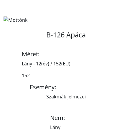
Previous
Next
B-126 Apáca
Méret:
Lány - 12(év) / 152(EU)
152
Esemény:
Szakmák Jelmezei
Nem:
Lány