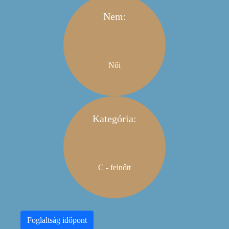
Nem:
Női
Kategória:
C - felnőtt
Foglaltság időpont