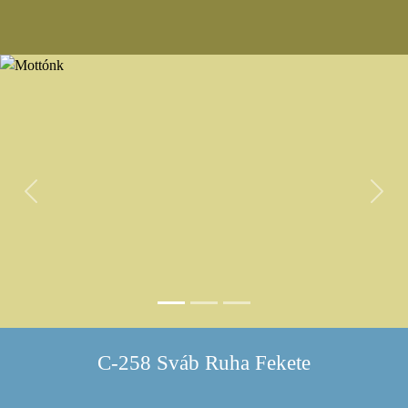
Previous
Next
C-258 Sváb Ruha Fekete