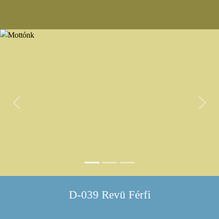
Previous
Next
D-039 Revü Férfi