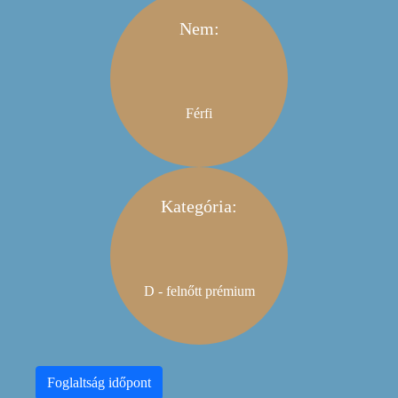
Nem:
Férfi
Kategória:
D - felnőtt prémium
Foglaltság időpont